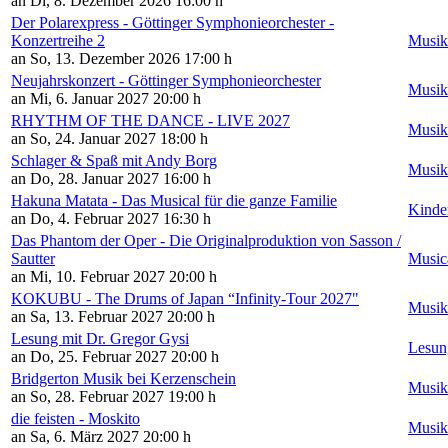
an Di, 8. Dezember 2026
16:00 h
Der Polarexpress - Göttinger Symphonieorchester -
Konzertreihe 2
Musik
an So, 13. Dezember 2026
17:00 h
Neujahrskonzert - Göttinger Symphonieorchester
Musik
an Mi, 6. Januar 2027
20:00 h
RHYTHM OF THE DANCE - LIVE 2027
Musik
an So, 24. Januar 2027
18:00 h
Schlager & Spaß mit Andy Borg
Musik
an Do, 28. Januar 2027
16:00 h
Hakuna Matata - Das Musical für die ganze Familie
Kinde
an Do, 4. Februar 2027
16:30 h
Das Phantom der Oper - Die Originalproduktion von Sasson /
Sautter
Music
an Mi, 10. Februar 2027
20:00 h
KOKUBU - The Drums of Japan “Infinity-Tour 2027"
Musik
an Sa, 13. Februar 2027
20:00 h
Lesung mit Dr. Gregor Gysi
Lesun
an Do, 25. Februar 2027
20:00 h
Bridgerton Musik bei Kerzenschein
Musik
an So, 28. Februar 2027
19:00 h
die feisten - Moskito
Musik
an Sa, 6. März 2027
20:00 h