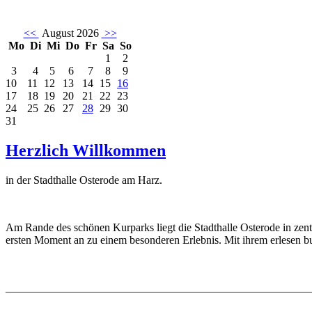
<<
August 2026
>>
Mo
Di
Mi
Do
Fr
Sa
So
1
2
3
4
5
6
7
8
9
10
11
12
13
14
15
16
17
18
19
20
21
22
23
24
25
26
27
28
29
30
31
Herzlich Willkommen
in der Stadthalle Osterode am Harz.
Am Rande des schönen Kurparks liegt die Stadthalle Osterode in zent
ersten Moment an zu einem besonderen Erlebnis. Mit ihrem erlesen bun
_______________________________________________________