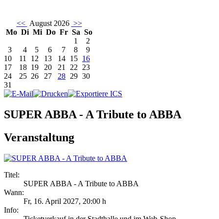
<<
August 2026
>>
Mo
Di
Mi
Do
Fr
Sa
So
1
2
3
4
5
6
7
8
9
10
11
12
13
14
15
16
17
18
19
20
21
22
23
24
25
26
27
28
29
30
31
SUPER ABBA - A Tribute to ABBA
Veranstaltung
Titel:
SUPER ABBA - A Tribute to ABBA
Wann:
Fr, 16. April 2027
,
20:00 h
Info:
Ticketverkauf in der Stadthalle und im Web-Shop - ,