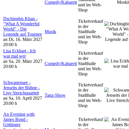
Comedy/Kabarett
und im Web-
Shop
Dschinghis Khan -
Ticketverkauf
"What A Wonderful
in der
World" - Die
Musik
Stadthalle
Legende auf Tournee
und im Web-
an Di, 16. März 2027
Shop
20:00 h
Lisa Eckhart - Ich
Ticketverkauf
war mal wer
in der
an Sa, 20. März 2027
Comedy/Kabarett
Stadthalle
20:00 h
und im Web-
Shop
Schwanensee -
Ticketverkauf
Jenseits der Bühne -
in der
Live Streichquartett
Tanz-Show
Stadthalle
an Sa, 10. April 2027
und im Web-
20:00 h
Shop
An Evening with
James Bond -
Ticketverkauf
Göttinger
in der