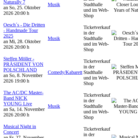
Naturally 7
Musik
Stadthalle
an So, 25. Oktober
und im Web-
2026
20:00 h
Shop
Oesch´s - Die Dritten
Ticketverkauf
- Handmade Tour
in der
2025
Musik
Stadthalle
an Mi, 28. Oktober
und im Web-
2026
20:00 h
Shop
Steffen Möller -
Ticketverkauf
PRÄSIDENT VON
in der
POLSCHLAND
Comedy/Kabarett
Stadthalle
an So, 8. November
und im Web-
2026
19:00 h
Shop
The AC/DC Master-
Ticketverkauf
Band NICK
in der
YOUNG Live
Musik
Stadthalle
an Sa, 14. November
und im Web-
2026
20:00 h
Shop
Musical Night in
Ticketverkauf
Concert
in der
an Fr, 27. November