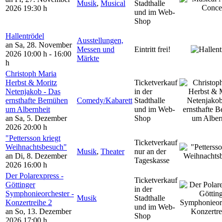
Musik
,
Musical
Stadthalle
2026
19:30 h
und im Web-
Shop
Hallentrödel
Ausstellungen,
an Sa, 28. November
Messen und
Eintritt frei!
2026
10:00 h - 16:00
Märkte
h
Christoph Maria
Herbst & Moritz
Ticketverkauf
Netenjakob - Das
in der
ernsthafte Bemühen
Comedy/Kabarett
Stadthalle
um Albernheit
und im Web-
an Sa, 5. Dezember
Shop
2026
20:00 h
"Pettersson kriegt
Ticketverkauf
Weihnachtsbesuch"
Musik
,
Theater
nur an der
an Di, 8. Dezember
Tageskasse
2026
16:00 h
Der Polarexpress -
Ticketverkauf
Göttinger
in der
Symphonieorchester -
Musik
Stadthalle
Konzertreihe 2
und im Web-
an So, 13. Dezember
Shop
2026
17:00 h