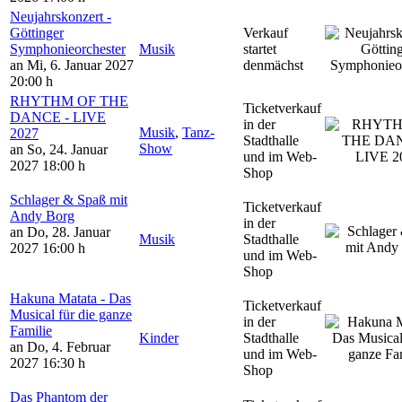
Neujahrskonzert -
Göttinger
Verkauf
Symphonieorchester
Musik
startet
an Mi, 6. Januar 2027
denmächst
20:00 h
RHYTHM OF THE
Ticketverkauf
DANCE - LIVE
in der
Musik
,
Tanz-
2027
Stadthalle
Show
an So, 24. Januar
und im Web-
2027
18:00 h
Shop
Schlager & Spaß mit
Ticketverkauf
Andy Borg
in der
an Do, 28. Januar
Musik
Stadthalle
2027
16:00 h
und im Web-
Shop
Hakuna Matata - Das
Ticketverkauf
Musical für die ganze
in der
Familie
Kinder
Stadthalle
an Do, 4. Februar
und im Web-
2027
16:30 h
Shop
Das Phantom der