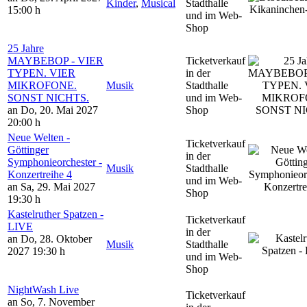
Kinder
,
Musical
Stadthalle
15:00 h
und im Web-
Shop
25 Jahre
MAYBEBOP - VIER
Ticketverkauf
TYPEN. VIER
in der
MIKROFONE.
Musik
Stadthalle
SONST NICHTS.
und im Web-
an Do, 20. Mai 2027
Shop
20:00 h
Neue Welten -
Ticketverkauf
Göttinger
in der
Symphonieorchester -
Musik
Stadthalle
Konzertreihe 4
und im Web-
an Sa, 29. Mai 2027
Shop
19:30 h
Kastelruther Spatzen -
Ticketverkauf
LIVE
in der
an Do, 28. Oktober
Musik
Stadthalle
2027
19:30 h
und im Web-
Shop
NightWash Live
Ticketverkauf
an So, 7. November