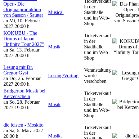
Ticketverkauf
Oper - Die
in der
Originalproduktion
Musical
Stadthalle
von Sasson / Sautter
und im Web-
an Mi, 10. Februar
Shop
2027
20:00 h
KOKUBU - The
Ticketverkauf
Drums of Japan
in der
“Infinity-Tour 2027"
Musik
Stadthalle
an Sa, 13. Februar
und im Web-
2027
20:00 h
Shop
Lesung mit Dr.
Veranstaltung
Gregor Gysi
Lesung/Vortrag
wurde
an Do, 25. Februar
verschoben
2027
20:00 h
Bridgerton Musik bei
Ticketverkauf
Kerzenschein
in der
an So, 28. Februar
Musik
Stadthalle
2027
19:00 h
und im Web-
Shop
die feisten - Moskito
Ticketverkauf
an Sa, 6. März 2027
in der
Musik
,
20:00 h
Stadthalle