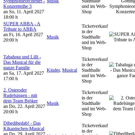
Symphonieorchester -
Musik
Stadthalle
Konzertreihe 3
und im Web-
an So, 11. April 2027
Shop
18:00 h
SUPER ABBA - A
Ticketverkauf
Tribute to ABBA
in der
an Fr, 16. April 2027
Musik
Stadthalle
20:00 h
und im Web-
Shop
Tabaluga und Lilli -
Ticketverkauf
Das Musical für die
in der
ganze Familie
Kinder
,
Musical
Stadthalle
an Sa, 17. April 2027
und im Web-
17:00 h
Shop
2. Osteroder
Ticketverkauf
Rudelsingen - mit
in der
dem Team Bröker
Musik
Stadthalle
an Do, 22. April 2027
und im Web-
20:00 h
Shop
Dibedibedab! - Das
Ticketverkauf
Kikaninchen-Musical
in der
an Do, 29. April 2027