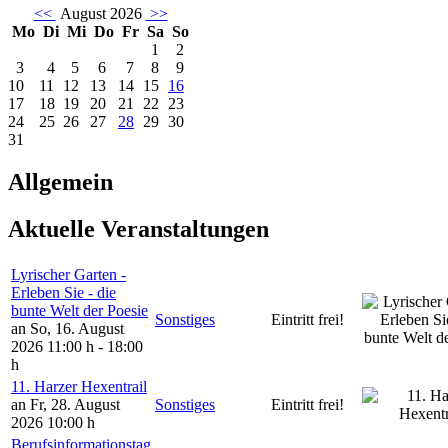
<<
August 2026
>>
Mo
Di
Mi
Do
Fr
Sa
So
1
2
3
4
5
6
7
8
9
10
11
12
13
14
15
16
17
18
19
20
21
22
23
24
25
26
27
28
29
30
31
Allgemein
Aktuelle Veranstaltungen
Lyrischer Garten -
Erleben Sie - die
bunte Welt der Poesie
Sonstiges
Eintritt frei!
an So, 16. August
2026
11:00 h - 18:00
h
11. Harzer Hexentrail
an Fr, 28. August
Sonstiges
Eintritt frei!
2026
10:00 h
Berufsinformationstag