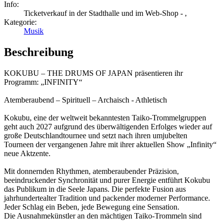
Info:
Ticketverkauf in der Stadthalle und im Web-Shop - ,
Kategorie:
Musik
Beschreibung
KOKUBU – THE DRUMS OF JAPAN präsentieren ihr
Programm: „INFINITY“
Atemberaubend – Spirituell – Archaisch - Athletisch
Kokubu, eine der weltweit bekanntesten Taiko-Trommelgruppen
geht auch 2027 aufgrund des überwältigenden Erfolges wieder auf
große Deutschlandtournee und setzt nach ihren umjubelten
Tourneen der vergangenen Jahre mit ihrer aktuellen Show „Infinity“
neue Aktzente.
Mit donnernden Rhythmen, atemberaubender Präzision,
beeindruckender Synchronität und purer Energie entführt Kokubu
das Publikum in die Seele Japans. Die perfekte Fusion aus
jahrhundertealter Tradition und packender moderner Performance.
Jeder Schlag ein Beben, jede Bewegung eine Sensation.
Die Ausnahmekünstler an den mächtigen Taiko-Trommeln sind