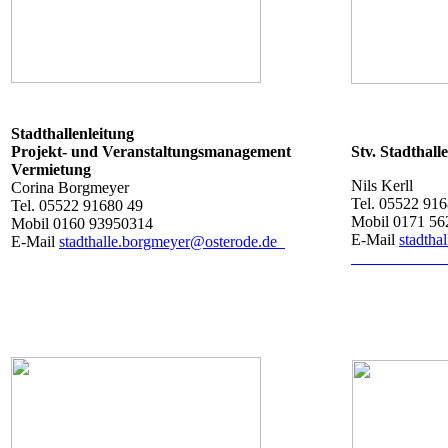
Stadthallenleitung
Projekt- und Veranstaltungsmanagement
Stv. Stadthall
Vermietung
Nils Kerll
Corina Borgmeyer
Tel. 05522 91
Tel. 05522 91680 49
Mobil 0171 56
Mobil 0160 93950314
E-Mail
stadtha
E-Mail
stadthalle.borgmeyer@osterode.de