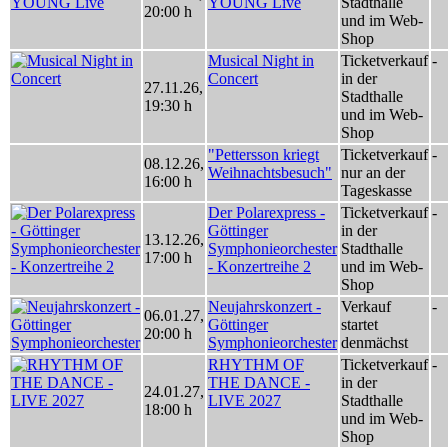
YOUNG Live
Stadthalle
20:00 h
und im Web-
Shop
Musical Night in
Ticketverkauf
-
Concert
in der
27.11.26
,
Stadthalle
19:30 h
und im Web-
Shop
"Pettersson kriegt
Ticketverkauf
-
08.12.26
,
Weihnachtsbesuch"
nur an der
16:00 h
Tageskasse
Der Polarexpress -
Ticketverkauf
-
Göttinger
in der
13.12.26
,
Symphonieorchester
Stadthalle
17:00 h
- Konzertreihe 2
und im Web-
Shop
Neujahrskonzert -
Verkauf
-
06.01.27
,
Göttinger
startet
20:00 h
Symphonieorchester
denmächst
RHYTHM OF
Ticketverkauf
-
THE DANCE -
in der
24.01.27
,
LIVE 2027
Stadthalle
18:00 h
und im Web-
Shop