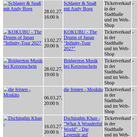
Schlager & Spaß
Ticketverkauf
-
mit Andy Borg
in der
28.01.27
,
Stadthalle
16:00 h
und im Web-
Shop
KOKUBU - The
Ticketverkauf
-
Drums of Japan
in der
13.02.27
,
“Infinity-Tour
Stadthalle
20:00 h
2027"
und im Web-
Shop
Bridgerton Musik
Ticketverkauf
-
bei Kerzenschein
in der
28.02.27
,
Stadthalle
19:00 h
und im Web-
Shop
die feisten - Moskito
Ticketverkauf
-
in der
06.03.27
,
Stadthalle
20:00 h
und im Web-
Shop
Dschinghis Khan -
Ticketverkauf
-
"What A Wonderful
in der
16.03.27
,
World" - Die
Stadthalle
20:00 h
Legende auf
und im Web-