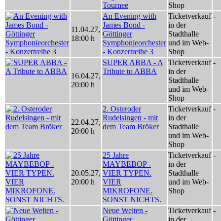
Tournee
Shop
An Evening with
Ticketverkauf
-
James Bond -
in der
11.04.27
,
Göttinger
Stadthalle
18:00 h
Symphonieorchester
und im Web-
- Konzertreihe 3
Shop
SUPER ABBA - A
Ticketverkauf
-
Tribute to ABBA
in der
16.04.27
,
Stadthalle
20:00 h
und im Web-
Shop
2. Osteroder
Ticketverkauf
-
Rudelsingen - mit
in der
22.04.27
,
dem Team Bröker
Stadthalle
20:00 h
und im Web-
Shop
25 Jahre
Ticketverkauf
-
MAYBEBOP -
in der
20.05.27
,
VIER TYPEN.
Stadthalle
20:00 h
VIER
und im Web-
MIKROFONE.
Shop
SONST NICHTS.
Neue Welten -
Ticketverkauf
-
Göttinger
in der