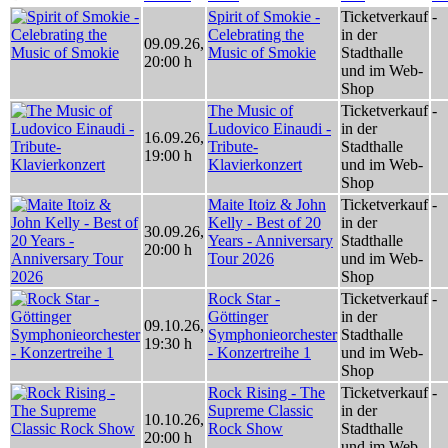
Spirit of Smokie -
Ticketverkauf
-
Celebrating the
in der
09.09.26
,
Music of Smokie
Stadthalle
20:00 h
und im Web-
Shop
The Music of
Ticketverkauf
-
Ludovico Einaudi -
in der
16.09.26
,
Tribute-
Stadthalle
19:00 h
Klavierkonzert
und im Web-
Shop
Maite Itoiz & John
Ticketverkauf
-
Kelly - Best of 20
in der
30.09.26
,
Years - Anniversary
Stadthalle
20:00 h
Tour 2026
und im Web-
Shop
Rock Star -
Ticketverkauf
-
Göttinger
in der
09.10.26
,
Symphonieorchester
Stadthalle
19:30 h
- Konzertreihe 1
und im Web-
Shop
Rock Rising - The
Ticketverkauf
-
Supreme Classic
in der
10.10.26
,
Rock Show
Stadthalle
20:00 h
und im Web-