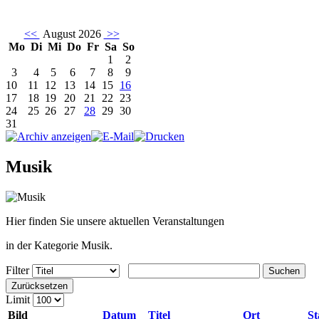
<<
August 2026
>>
Mo
Di
Mi
Do
Fr
Sa
So
1
2
3
4
5
6
7
8
9
10
11
12
13
14
15
16
17
18
19
20
21
22
23
24
25
26
27
28
29
30
31
Musik
Hier finden Sie unsere aktuellen Veranstaltungen
in der Kategorie Musik.
Filter
Suchen
Zurücksetzen
Limit
Bild
Datum
Titel
Ort
St