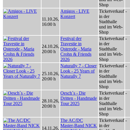
Shop
Amigos - LIVE
Ticketverkauf
-
Konzert
in der
11.10.26
,
Stadthalle
16:00 h
und im Web-
Shop
Festival der
Ticketverkauf
-
Travestie in
in der
24.10.26
,
Osterode - Maria
Stadthalle
20:00 h
Crohn & Friends
und im Web-
2026
Shop
Naturally 7 - Closer
Ticketverkauf
-
Look - 25 Years of
in der
25.10.26
,
Naturally 7
Stadthalle
20:00 h
und im Web-
Shop
Oesch´s - Die
Ticketverkauf
-
Dritten - Handmade
in der
28.10.26
,
Tour 2025
Stadthalle
20:00 h
und im Web-
Shop
The AC/DC
Ticketverkauf
-
Master-Band NICK
in der
14.11.26
,