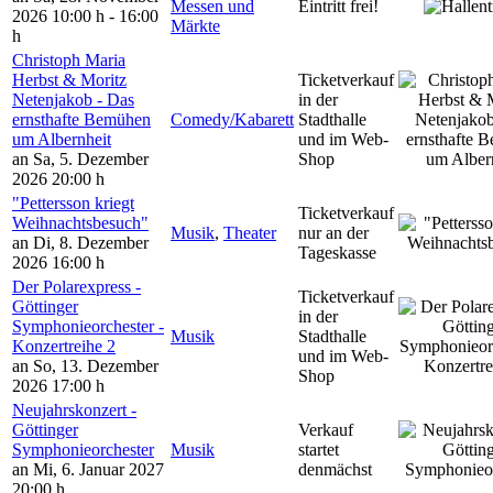
Messen und
Eintritt frei!
2026
10:00 h - 16:00
Märkte
h
Christoph Maria
Herbst & Moritz
Ticketverkauf
Netenjakob - Das
in der
ernsthafte Bemühen
Comedy/Kabarett
Stadthalle
um Albernheit
und im Web-
an Sa, 5. Dezember
Shop
2026
20:00 h
"Pettersson kriegt
Ticketverkauf
Weihnachtsbesuch"
Musik
,
Theater
nur an der
an Di, 8. Dezember
Tageskasse
2026
16:00 h
Der Polarexpress -
Ticketverkauf
Göttinger
in der
Symphonieorchester -
Musik
Stadthalle
Konzertreihe 2
und im Web-
an So, 13. Dezember
Shop
2026
17:00 h
Neujahrskonzert -
Göttinger
Verkauf
Symphonieorchester
Musik
startet
an Mi, 6. Januar 2027
denmächst
20:00 h