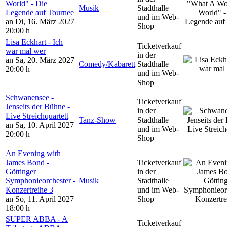
World" - Die
Musik
Stadthalle
Legende auf Tournee
und im Web-
an Di, 16. März 2027
Shop
20:00 h
Lisa Eckhart - Ich
Ticketverkauf
war mal wer
in der
an Sa, 20. März 2027
Comedy/Kabarett
Stadthalle
20:00 h
und im Web-
Shop
Schwanensee -
Ticketverkauf
Jenseits der Bühne -
in der
Live Streichquartett
Tanz-Show
Stadthalle
an Sa, 10. April 2027
und im Web-
20:00 h
Shop
An Evening with
James Bond -
Ticketverkauf
Göttinger
in der
Symphonieorchester -
Musik
Stadthalle
Konzertreihe 3
und im Web-
an So, 11. April 2027
Shop
18:00 h
SUPER ABBA - A
Ticketverkauf