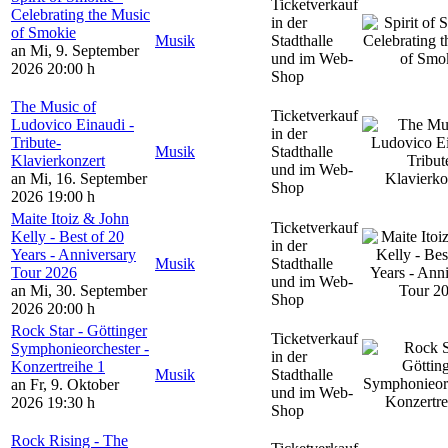
Ticketverkauf
Celebrating the Music
in der
of Smokie
Musik
Stadthalle
an Mi, 9. September
und im Web-
2026
20:00 h
Shop
The Music of
Ticketverkauf
Ludovico Einaudi -
in der
Tribute-
Musik
Stadthalle
Klavierkonzert
und im Web-
an Mi, 16. September
Shop
2026
19:00 h
Maite Itoiz & John
Ticketverkauf
Kelly - Best of 20
in der
Years - Anniversary
Musik
Stadthalle
Tour 2026
und im Web-
an Mi, 30. September
Shop
2026
20:00 h
Rock Star - Göttinger
Ticketverkauf
Symphonieorchester -
in der
Konzertreihe 1
Musik
Stadthalle
an Fr, 9. Oktober
und im Web-
2026
19:30 h
Shop
Rock Rising - The