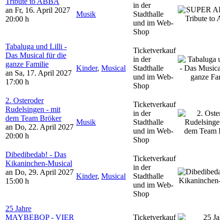
Tribute to ABBA
in der
an Fr, 16. April 2027
Musik
Stadthalle
20:00 h
und im Web-
Shop
Tabaluga und Lilli -
Ticketverkauf
Das Musical für die
in der
ganze Familie
Kinder
,
Musical
Stadthalle
an Sa, 17. April 2027
und im Web-
17:00 h
Shop
2. Osteroder
Ticketverkauf
Rudelsingen - mit
in der
dem Team Bröker
Musik
Stadthalle
an Do, 22. April 2027
und im Web-
20:00 h
Shop
Dibedibedab! - Das
Ticketverkauf
Kikaninchen-Musical
in der
an Do, 29. April 2027
Kinder
,
Musical
Stadthalle
15:00 h
und im Web-
Shop
25 Jahre
MAYBEBOP - VIER
Ticketverkauf