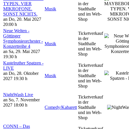
TYPEN. VIER
in der
MIKROFONE.
Musik
Stadthalle
SONST NICHTS.
und im Web-
an Do, 20. Mai 2027
Shop
20:00 h
Neue Welten -
Ticketverkauf
Göttinger
in der
Symphonieorchester -
Musik
Stadthalle
Konzertreihe 4
und im Web-
an Sa, 29. Mai 2027
Shop
19:30 h
Kastelruther Spatzen -
Ticketverkauf
LIVE
in der
an Do, 28. Oktober
Musik
Stadthalle
2027
19:30 h
und im Web-
Shop
NightWash Live
Ticketverkauf
an So, 7. November
in der
2027
18:00 h
Comedy/Kabarett
Stadthalle
und im Web-
Shop
CONNI – Das
Ticketverkauf