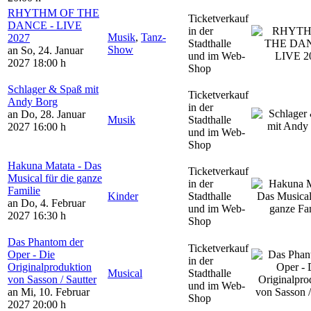
RHYTHM OF THE
Ticketverkauf
DANCE - LIVE
in der
Musik
,
Tanz-
2027
Stadthalle
Show
an So, 24. Januar
und im Web-
2027
18:00 h
Shop
Schlager & Spaß mit
Ticketverkauf
Andy Borg
in der
an Do, 28. Januar
Musik
Stadthalle
2027
16:00 h
und im Web-
Shop
Hakuna Matata - Das
Ticketverkauf
Musical für die ganze
in der
Familie
Kinder
Stadthalle
an Do, 4. Februar
und im Web-
2027
16:30 h
Shop
Das Phantom der
Ticketverkauf
Oper - Die
in der
Originalproduktion
Musical
Stadthalle
von Sasson / Sautter
und im Web-
an Mi, 10. Februar
Shop
2027
20:00 h