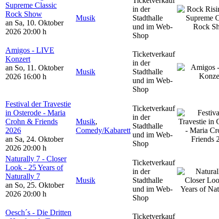
Ticketverkauf
Supreme Classic
in der
Rock Show
Musik
Stadthalle
an Sa, 10. Oktober
und im Web-
2026
20:00 h
Shop
Amigos - LIVE
Ticketverkauf
Konzert
in der
an So, 11. Oktober
Musik
Stadthalle
2026
16:00 h
und im Web-
Shop
Festival der Travestie
Ticketverkauf
in Osterode - Maria
in der
Crohn & Friends
Musik
,
Stadthalle
2026
Comedy/Kabarett
und im Web-
an Sa, 24. Oktober
Shop
2026
20:00 h
Naturally 7 - Closer
Ticketverkauf
Look - 25 Years of
in der
Naturally 7
Musik
Stadthalle
an So, 25. Oktober
und im Web-
2026
20:00 h
Shop
Oesch´s - Die Dritten
Ticketverkauf