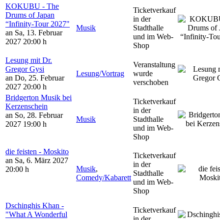
KOKUBU - The
Ticketverkauf
Drums of Japan
in der
“Infinity-Tour 2027"
Musik
Stadthalle
an Sa, 13. Februar
und im Web-
2027
20:00 h
Shop
Lesung mit Dr.
Veranstaltung
Gregor Gysi
Lesung/Vortrag
wurde
an Do, 25. Februar
verschoben
2027
20:00 h
Bridgerton Musik bei
Ticketverkauf
Kerzenschein
in der
an So, 28. Februar
Musik
Stadthalle
2027
19:00 h
und im Web-
Shop
die feisten - Moskito
Ticketverkauf
an Sa, 6. März 2027
in der
Musik
,
20:00 h
Stadthalle
Comedy/Kabarett
und im Web-
Shop
Dschinghis Khan -
Ticketverkauf
"What A Wonderful
in der