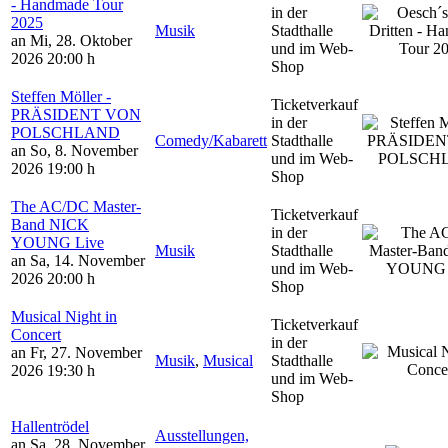
- Handmade Tour
in der
2025
Musik
Stadthalle
an Mi, 28. Oktober
und im Web-
2026
20:00 h
Shop
Steffen Möller -
Ticketverkauf
PRÄSIDENT VON
in der
POLSCHLAND
Comedy/Kabarett
Stadthalle
an So, 8. November
und im Web-
2026
19:00 h
Shop
The AC/DC Master-
Ticketverkauf
Band NICK
in der
YOUNG Live
Musik
Stadthalle
an Sa, 14. November
und im Web-
2026
20:00 h
Shop
Musical Night in
Ticketverkauf
Concert
in der
an Fr, 27. November
Musik
,
Musical
Stadthalle
2026
19:30 h
und im Web-
Shop
Hallentrödel
Ausstellungen,
an Sa, 28. November