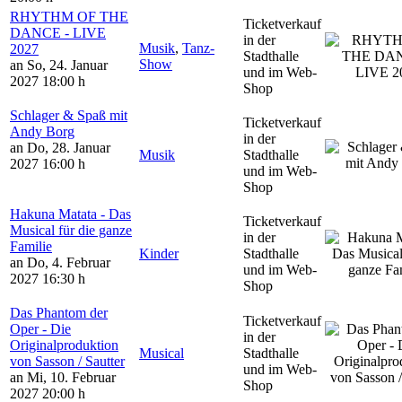
RHYTHM OF THE
Ticketverkauf
DANCE - LIVE
in der
Musik
,
Tanz-
2027
Stadthalle
Show
an So, 24. Januar
und im Web-
2027
18:00 h
Shop
Schlager & Spaß mit
Ticketverkauf
Andy Borg
in der
an Do, 28. Januar
Musik
Stadthalle
2027
16:00 h
und im Web-
Shop
Hakuna Matata - Das
Ticketverkauf
Musical für die ganze
in der
Familie
Kinder
Stadthalle
an Do, 4. Februar
und im Web-
2027
16:30 h
Shop
Das Phantom der
Ticketverkauf
Oper - Die
in der
Originalproduktion
Musical
Stadthalle
von Sasson / Sautter
und im Web-
an Mi, 10. Februar
Shop
2027
20:00 h