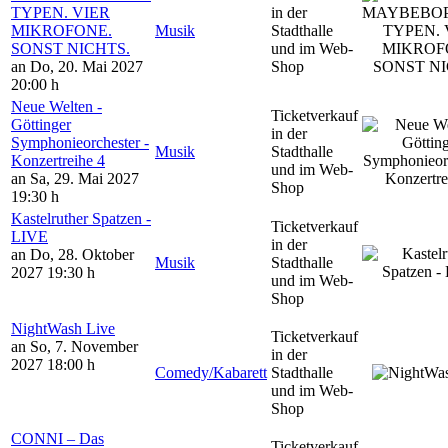
TYPEN. VIER
in der
MIKROFONE.
Musik
Stadthalle
SONST NICHTS.
und im Web-
an Do, 20. Mai 2027
Shop
20:00 h
Neue Welten -
Ticketverkauf
Göttinger
in der
Symphonieorchester -
Musik
Stadthalle
Konzertreihe 4
und im Web-
an Sa, 29. Mai 2027
Shop
19:30 h
Kastelruther Spatzen -
Ticketverkauf
LIVE
in der
an Do, 28. Oktober
Musik
Stadthalle
2027
19:30 h
und im Web-
Shop
NightWash Live
Ticketverkauf
an So, 7. November
in der
2027
18:00 h
Comedy/Kabarett
Stadthalle
und im Web-
Shop
CONNI – Das
Ticketverkauf