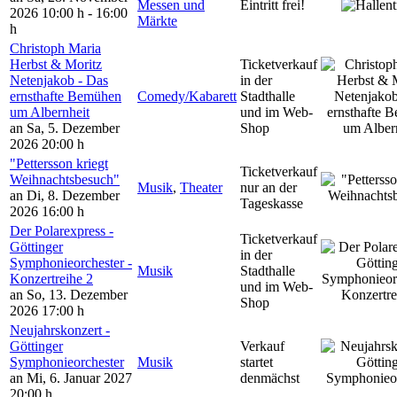
Messen und
Eintritt frei!
2026
10:00 h - 16:00
Märkte
h
Christoph Maria
Herbst & Moritz
Ticketverkauf
Netenjakob - Das
in der
ernsthafte Bemühen
Comedy/Kabarett
Stadthalle
um Albernheit
und im Web-
an Sa, 5. Dezember
Shop
2026
20:00 h
"Pettersson kriegt
Ticketverkauf
Weihnachtsbesuch"
Musik
,
Theater
nur an der
an Di, 8. Dezember
Tageskasse
2026
16:00 h
Der Polarexpress -
Ticketverkauf
Göttinger
in der
Symphonieorchester -
Musik
Stadthalle
Konzertreihe 2
und im Web-
an So, 13. Dezember
Shop
2026
17:00 h
Neujahrskonzert -
Göttinger
Verkauf
Symphonieorchester
Musik
startet
an Mi, 6. Januar 2027
denmächst
20:00 h