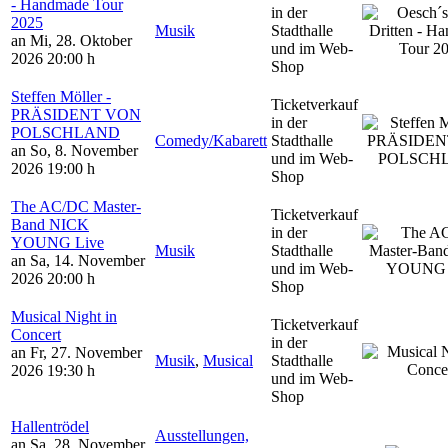
- Handmade Tour
in der
2025
Musik
Stadthalle
an Mi, 28. Oktober
und im Web-
2026
20:00 h
Shop
Steffen Möller -
Ticketverkauf
PRÄSIDENT VON
in der
POLSCHLAND
Comedy/Kabarett
Stadthalle
an So, 8. November
und im Web-
2026
19:00 h
Shop
The AC/DC Master-
Ticketverkauf
Band NICK
in der
YOUNG Live
Musik
Stadthalle
an Sa, 14. November
und im Web-
2026
20:00 h
Shop
Musical Night in
Ticketverkauf
Concert
in der
an Fr, 27. November
Musik
,
Musical
Stadthalle
2026
19:30 h
und im Web-
Shop
Hallentrödel
Ausstellungen,
an Sa, 28. November