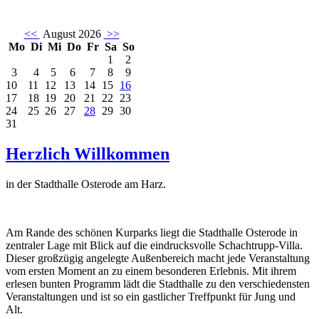
<<
August 2026
>>
Mo
Di
Mi
Do
Fr
Sa
So
1
2
3
4
5
6
7
8
9
10
11
12
13
14
15
16
17
18
19
20
21
22
23
24
25
26
27
28
29
30
31
Herzlich Willkommen
in der Stadthalle Osterode am Harz.
Am Rande des schönen Kurparks liegt die Stadthalle Osterode in
zentraler Lage mit Blick auf die eindrucksvolle Schachtrupp-Villa.
Dieser großzügig angelegte Außenbereich macht jede Veranstaltung
vom ersten Moment an zu einem besonderen Erlebnis. Mit ihrem
erlesen bunten Programm lädt die Stadthalle zu den verschiedensten
Veranstaltungen und ist so ein gastlicher Treffpunkt für Jung und
Alt.