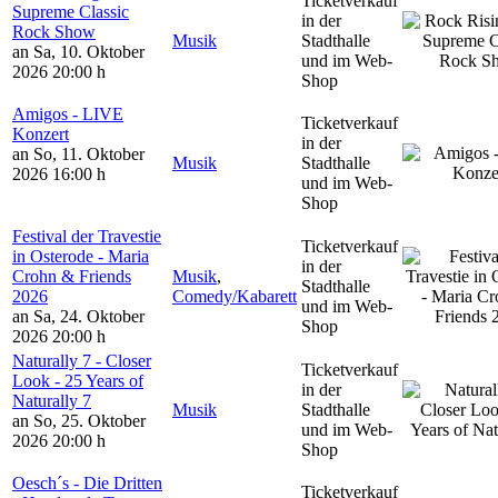
Ticketverkauf
Supreme Classic
in der
Rock Show
Musik
Stadthalle
an Sa, 10. Oktober
und im Web-
2026
20:00 h
Shop
Amigos - LIVE
Ticketverkauf
Konzert
in der
an So, 11. Oktober
Musik
Stadthalle
2026
16:00 h
und im Web-
Shop
Festival der Travestie
Ticketverkauf
in Osterode - Maria
in der
Crohn & Friends
Musik
,
Stadthalle
2026
Comedy/Kabarett
und im Web-
an Sa, 24. Oktober
Shop
2026
20:00 h
Naturally 7 - Closer
Ticketverkauf
Look - 25 Years of
in der
Naturally 7
Musik
Stadthalle
an So, 25. Oktober
und im Web-
2026
20:00 h
Shop
Oesch´s - Die Dritten
Ticketverkauf