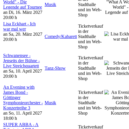
World" - Die
Musik
Stadthalle
Legende auf Tournee
und im Web-
an Di, 16. März 2027
Shop
20:00 h
Lisa Eckhart - Ich
Ticketverkauf
war mal wer
in der
an Sa, 20. März 2027
Comedy/Kabarett
Stadthalle
20:00 h
und im Web-
Shop
Schwanensee -
Ticketverkauf
Jenseits der Bühne -
in der
Live Streichquartett
Tanz-Show
Stadthalle
an Sa, 10. April 2027
und im Web-
20:00 h
Shop
An Evening with
James Bond -
Ticketverkauf
Göttinger
in der
Symphonieorchester -
Musik
Stadthalle
Konzertreihe 3
und im Web-
an So, 11. April 2027
Shop
18:00 h
SUPER ABBA - A
Ticketverkauf