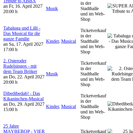
Tribute to ABBA
in der
an Fr, 16. April 2027
Musik
Stadthalle
20:00 h
und im Web-
Shop
Tabaluga und Lilli -
Ticketverkauf
Das Musical für die
in der
ganze Familie
Kinder
,
Musical
Stadthalle
an Sa, 17. April 2027
und im Web-
17:00 h
Shop
2. Osteroder
Ticketverkauf
Rudelsingen - mit
in der
dem Team Bröker
Musik
Stadthalle
an Do, 22. April 2027
und im Web-
20:00 h
Shop
Dibedibedab! - Das
Ticketverkauf
Kikaninchen-Musical
in der
an Do, 29. April 2027
Kinder
,
Musical
Stadthalle
15:00 h
und im Web-
Shop
25 Jahre
MAYBEBOP - VIER
Ticketverkauf