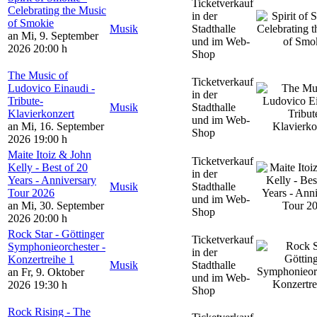
Ticketverkauf
Celebrating the Music
in der
of Smokie
Musik
Stadthalle
an Mi, 9. September
und im Web-
2026
20:00 h
Shop
The Music of
Ticketverkauf
Ludovico Einaudi -
in der
Tribute-
Musik
Stadthalle
Klavierkonzert
und im Web-
an Mi, 16. September
Shop
2026
19:00 h
Maite Itoiz & John
Ticketverkauf
Kelly - Best of 20
in der
Years - Anniversary
Musik
Stadthalle
Tour 2026
und im Web-
an Mi, 30. September
Shop
2026
20:00 h
Rock Star - Göttinger
Ticketverkauf
Symphonieorchester -
in der
Konzertreihe 1
Musik
Stadthalle
an Fr, 9. Oktober
und im Web-
2026
19:30 h
Shop
Rock Rising - The