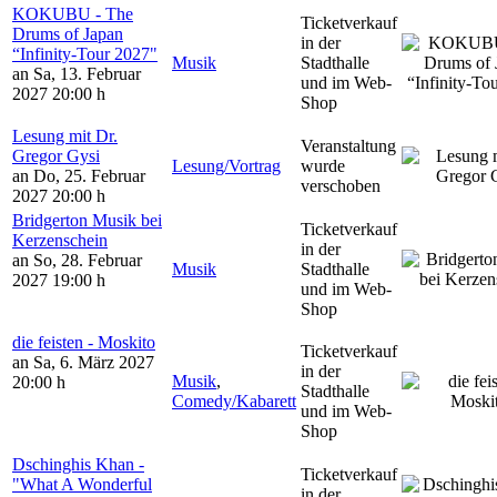
KOKUBU - The
Ticketverkauf
Drums of Japan
in der
“Infinity-Tour 2027"
Musik
Stadthalle
an Sa, 13. Februar
und im Web-
2027
20:00 h
Shop
Lesung mit Dr.
Veranstaltung
Gregor Gysi
Lesung/Vortrag
wurde
an Do, 25. Februar
verschoben
2027
20:00 h
Bridgerton Musik bei
Ticketverkauf
Kerzenschein
in der
an So, 28. Februar
Musik
Stadthalle
2027
19:00 h
und im Web-
Shop
die feisten - Moskito
Ticketverkauf
an Sa, 6. März 2027
in der
Musik
,
20:00 h
Stadthalle
Comedy/Kabarett
und im Web-
Shop
Dschinghis Khan -
Ticketverkauf
"What A Wonderful
in der