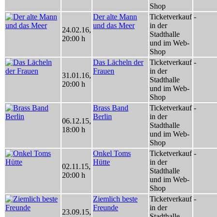
Shop
Der alte Mann
Ticketverkauf
-
und das Meer
in der
24.02.16
,
Stadthalle
20:00 h
und im Web-
Shop
Das Lächeln der
Ticketverkauf
-
Frauen
in der
31.01.16
,
Stadthalle
20:00 h
und im Web-
Shop
Brass Band
Ticketverkauf
-
Berlin
in der
06.12.15
,
Stadthalle
18:00 h
und im Web-
Shop
Onkel Toms
Ticketverkauf
-
Hütte
in der
02.11.15
,
Stadthalle
20:00 h
und im Web-
Shop
Ziemlich beste
Ticketverkauf
-
Freunde
in der
23.09.15
,
Stadthalle