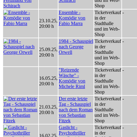
Schirach
und im Web-
Shop
Ensemble -
Ticketverkauf
-
Komödie von
in der
23.10.25
,
Fabio Marra
Stadthalle
20:00 h
und im Web-
Shop
1984 - Schauspiel
Ticketverkauf
-
nach George
in der
25.09.25
,
Orwell
Stadthalle
20:00 h
und im Web-
Shop
"Reizende
Ticketverkauf
-
Wäsche" -
in der
16.05.25
,
Komödie von
Stadthalle
20:00 h
Michele Riml
und im Web-
Shop
Der erste letzte
Ticketverkauf
-
Tag - Schauspiel
in der
21.03.25
,
nach dem Roman
Stadthalle
20:00 h
von Sebastian
und im Web-
Fitzek
Shop
Gaslicht -
Ticketverkauf
-
Psychothriller
in der
16.02.25
,