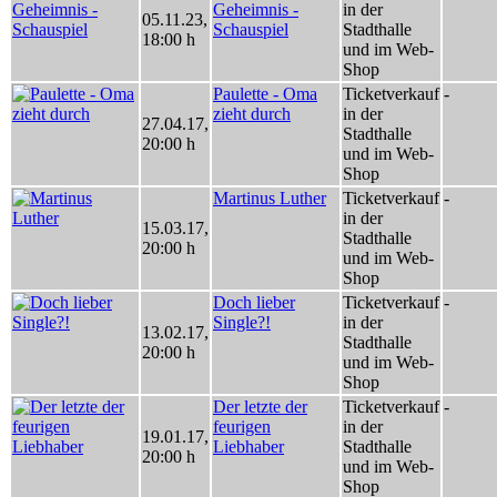
Geheimnis -
in der
05.11.23
,
Schauspiel
Stadthalle
18:00 h
und im Web-
Shop
Paulette - Oma
Ticketverkauf
-
zieht durch
in der
27.04.17
,
Stadthalle
20:00 h
und im Web-
Shop
Martinus Luther
Ticketverkauf
-
in der
15.03.17
,
Stadthalle
20:00 h
und im Web-
Shop
Doch lieber
Ticketverkauf
-
Single?!
in der
13.02.17
,
Stadthalle
20:00 h
und im Web-
Shop
Der letzte der
Ticketverkauf
-
feurigen
in der
19.01.17
,
Liebhaber
Stadthalle
20:00 h
und im Web-
Shop