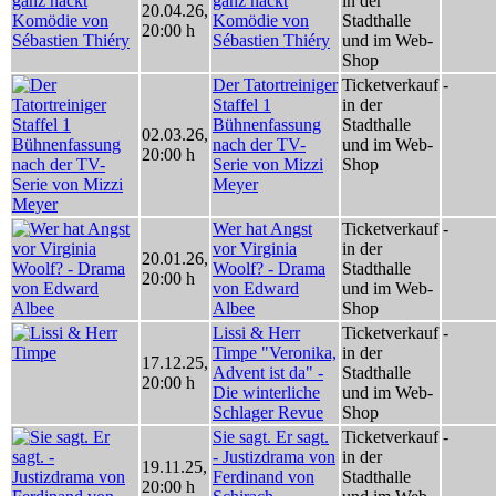
ganz nackt
in der
20.04.26
,
Komödie von
Stadthalle
20:00 h
Sébastien Thiéry
und im Web-
Shop
Der Tatortreiniger
Ticketverkauf
-
Staffel 1
in der
Bühnenfassung
Stadthalle
02.03.26
,
nach der TV-
und im Web-
20:00 h
Serie von Mizzi
Shop
Meyer
Wer hat Angst
Ticketverkauf
-
vor Virginia
in der
20.01.26
,
Woolf? - Drama
Stadthalle
20:00 h
von Edward
und im Web-
Albee
Shop
Lissi & Herr
Ticketverkauf
-
Timpe "Veronika,
in der
17.12.25
,
Advent ist da" -
Stadthalle
20:00 h
Die winterliche
und im Web-
Schlager Revue
Shop
Sie sagt. Er sagt.
Ticketverkauf
-
- Justizdrama von
in der
19.11.25
,
Ferdinand von
Stadthalle
20:00 h