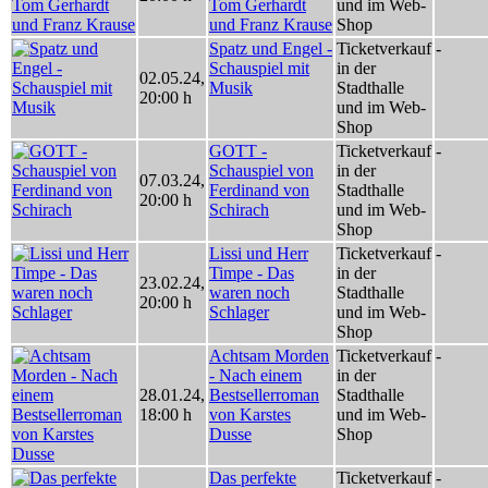
Tom Gerhardt
und im Web-
und Franz Krause
Shop
Spatz und Engel -
Ticketverkauf
-
Schauspiel mit
in der
02.05.24
,
Musik
Stadthalle
20:00 h
und im Web-
Shop
GOTT -
Ticketverkauf
-
Schauspiel von
in der
07.03.24
,
Ferdinand von
Stadthalle
20:00 h
Schirach
und im Web-
Shop
Lissi und Herr
Ticketverkauf
-
Timpe - Das
in der
23.02.24
,
waren noch
Stadthalle
20:00 h
Schlager
und im Web-
Shop
Achtsam Morden
Ticketverkauf
-
- Nach einem
in der
28.01.24
,
Bestsellerroman
Stadthalle
18:00 h
von Karstes
und im Web-
Dusse
Shop
Das perfekte
Ticketverkauf
-