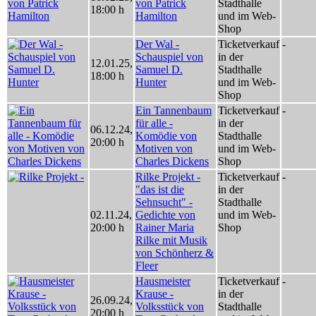
von Patrick
Stadthalle
18:00 h
Hamilton
und im Web-
Shop
Der Wal -
Ticketverkauf
-
Schauspiel von
in der
12.01.25
,
Samuel D.
Stadthalle
18:00 h
Hunter
und im Web-
Shop
Ein Tannenbaum
Ticketverkauf
-
für alle -
in der
06.12.24
,
Komödie von
Stadthalle
20:00 h
Motiven von
und im Web-
Charles Dickens
Shop
Rilke Projekt -
Ticketverkauf
-
"das ist die
in der
Sehnsucht" -
Stadthalle
02.11.24
,
Gedichte von
und im Web-
20:00 h
Rainer Maria
Shop
Rilke mit Musik
von Schönherz &
Fleer
Hausmeister
Ticketverkauf
-
Krause -
in der
26.09.24
,
Volksstück von
Stadthalle
20:00 h