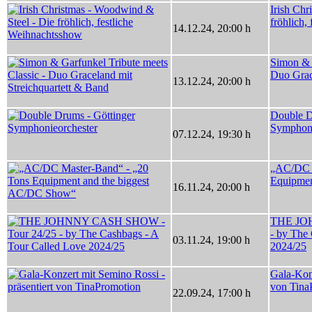
Irish Chr
fröhlich,
14.12.24
,
20:00 h
Simon & G
Duo Grac
13.12.24
,
20:00 h
Double D
Symphoni
07.12.24
,
19:30 h
„AC/DC M
Equipmen
16.11.24
,
20:00 h
THE JO
- by The
03.11.24
,
19:00 h
2024/25
Gala-Konz
von Tina
22.09.24
,
17:00 h