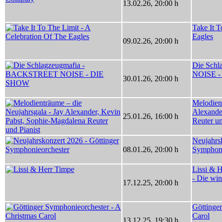
13.02.26
,
20:00 h
Take It T
Eagles
09.02.26
,
20:00 h
Die Sch
NOISE 
30.01.26
,
20:00 h
Melodient
Alexande
25.01.26
,
16:00 h
Reuter un
Neujahrsk
08.01.26
,
20:00 h
Symphoni
Lissi & H
- Die win
17.12.25
,
20:00 h
Göttinge
Carol
13.12.25
,
19:30 h