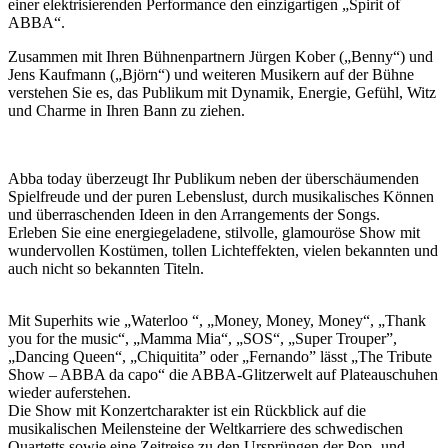
einer elektrisierenden Performance den einzigartigen „Spirit of
ABBA“.
Zusammen mit Ihren Bühnenpartnern Jürgen Kober („Benny“) und
Jens Kaufmann („Björn“) und weiteren Musikern auf der Bühne
verstehen Sie es, das Publikum mit Dynamik, Energie, Gefühl, Witz
und Charme in Ihren Bann zu ziehen.
Abba today überzeugt Ihr Publikum neben der überschäumenden
Spielfreude und der puren Lebenslust, durch musikalisches Können
und überraschenden Ideen in den Arrangements der Songs.
Erleben Sie eine energiegeladene, stilvolle, glamouröse Show mit
wundervollen Kostümen, tollen Lichteffekten, vielen bekannten und
auch nicht so bekannten Titeln.
Mit Superhits wie „Waterloo “, „Money, Money, Money“, „Thank
you for the music“, „Mamma Mia“, „SOS“, „Super Trouper”,
„Dancing Queen“, „Chiquitita” oder „Fernando” lässt „The Tribute
Show – ABBA da capo“ die ABBA-Glitzerwelt auf Plateauschuhen
wieder auferstehen.
Die Show mit Konzertcharakter ist ein Rückblick auf die
musikalischen Meilensteine der Weltkarriere des schwedischen
Quartetts sowie eine Zeitreise zu den Ursprüngen der Pop- und