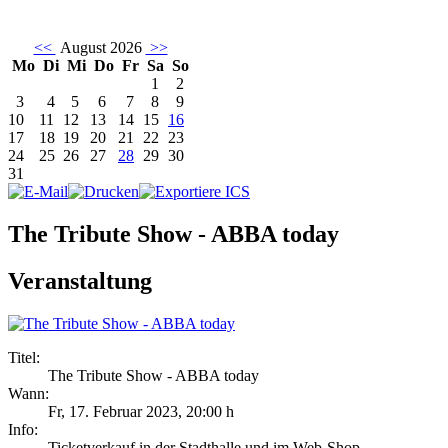
<<
August 2026
>>
Mo
Di
Mi
Do
Fr
Sa
So
1
2
3
4
5
6
7
8
9
10
11
12
13
14
15
16
17
18
19
20
21
22
23
24
25
26
27
28
29
30
31
The Tribute Show - ABBA today
Veranstaltung
Titel:
The Tribute Show - ABBA today
Wann:
Fr, 17. Februar 2023
,
20:00 h
Info:
Ticketverkauf in der Stadthalle und im Web-Shop - ,