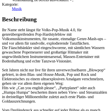
Kategorie:
Musik
Beschreibung
Ihr Name steht längst für Volks-Pop-Musik 4.0, für
genreübergreifenden Pop-Hardstyleblow mit
Volksmusikinstrumenten, für rasante, einmalige Genre-Mash-ups –
und vor allem für randvolle, explodierende Tanzflächen.
Die Fäaschtbänkler sind eingeschworene, mit sämtlichen Wassern
gewaschene Poperneuerer und großartige Hitmaker mit
ungewöhnlichem Instrumentenarsenal, Massen-Entertainer mit
Bodenhaftung und echte Tanzwut-Visionäre.
Seit Jahren nicht nur live für ihren unverwechselbaren „Blowpop“
gefeiert, in dem Blas- und House-Musik, Pop und Rock und
Elektronisches zu einem ultraexplosiven Amalgam verschmelzen,
gehen sie vor allem ihren eigenen Weg:
Hits wie „Can you english please“, „Partyplanet“ oder auch
„Humpa Humpa“ bescherten ihnen neben View- und Streamzahlen
in dreistelliger Millionenhöhe zuletzt auch erste Platin- und
Goldauszeichnungen.
Vom Dreiländereck aus schneller auf jeder Bühne als es manch