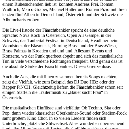
einem Ruhesuchenden lieb ist, konnten Andreas Frei, Roman
Wüthrich, Marco Graber, Michael Hutter und Roman Pizio mit ihren
letzten fünf Alben in Deutschland, Österreich und der Schweiz die
Albumcharts erobern.
Die Live-Historie der Fäaschtbänkler spricht da eine deutliche
Sprache: Nova Rock in Österreich, Open Air Gampel in der
Schweiz, das Taubertal Festival in Deutschland, Headliner beim
Woodstock der Blasmusik, Burning Brass und der BrassWiesn,
Brass Palmas in Kroatien und und und. Allesamt Events und
Konzerte, wo der Punk querbeet abgeht und sich das musikalische
Tun in viele verschiedene Richtungen freispielt. Und genau das ist
die absolute Stärke der Fäaschtbänkler. Dieses Grenzenlose.
Auch die Acts, die mit ihnen zusammen bereits Songs machten,
zeigt die Vielfalt, wie zum Beispiel das DJ Duo HBz oder der
Rapper FiNCH. Gleichtzeitig liefern die Fäaschtbänkler schon seit
einigen Staffeln die Trailermusik zu „Bauer sucht Frau“ in
Österreich.
Die musikalischen Einflüsse sind vielfältig: Ob Techno, Ska oder
Pop, dann wieder klassischer Oberkrainer-Sound oder Stadion-Rock
samt großem-Kino-Chor. In so vielen Liedern finden sich
Unterbrüche, plötzliche Stilwechsel. Alles wunderbar überraschend.
Und alles Ohrwürmer mit Texten, die Gefühle auslösen, die man