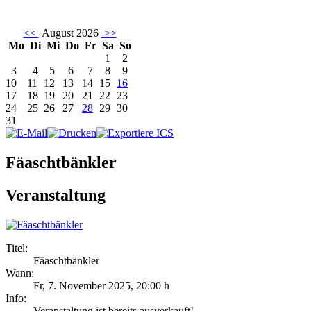
<<
August 2026
>>
Mo
Di
Mi
Do
Fr
Sa
So
1
2
3
4
5
6
7
8
9
10
11
12
13
14
15
16
17
18
19
20
21
22
23
24
25
26
27
28
29
30
31
Fäaschtbänkler
Veranstaltung
Titel:
Fäaschtbänkler
Wann:
Fr, 7. November 2025
,
20:00 h
Info:
Veranstaltung ist bereits ausverkauft! - ,