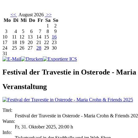
<<
August 2026
>>
Mo
Di
Mi
Do
Fr
Sa
So
1
2
3
4
5
6
7
8
9
10
11
12
13
14
15
16
17
18
19
20
21
22
23
24
25
26
27
28
29
30
31
Festival der Travestie in Osterode - Mari
Veranstaltung
Titel:
Festival der Travestie in Osterode - Maria Crohn & Friends 20
Wann:
Fr, 31. Oktober 2025
,
20:00 h
Info:
Ticketverkauf in der Stadthalle und im Web-Shop - ,