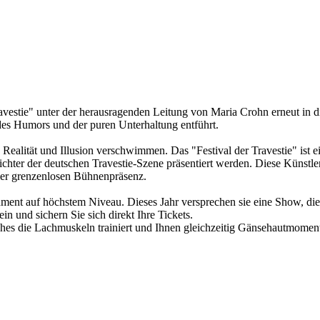
estie" unter der herausragenden Leitung von Maria Crohn erneut in di
es Humors und der puren Unterhaltung entführt.
en Realität und Illusion verschwimmen. Das "Festival der Travestie" 
chter der deutschen Travestie-Szene präsentiert werden. Diese Künstle
ier grenzenlosen Bühnenpräsenz.
nment auf höchstem Niveau. Dieses Jahr versprechen sie eine Show, di
in und sichern Sie sich direkt Ihre Tickets.
lches die Lachmuskeln trainiert und Ihnen gleichzeitig Gänsehautmomen