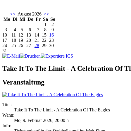
<<
August 2026
>>
Mo
Di
Mi
Do
Fr
Sa
So
1
2
3
4
5
6
7
8
9
10
11
12
13
14
15
16
17
18
19
20
21
22
23
24
25
26
27
28
29
30
31
Take It To The Limit - A Celebration Of T
Veranstaltung
Titel:
Take It To The Limit - A Celebration Of The Eagles
Wann:
Mo, 9. Februar 2026
,
20:00 h
Info:
Ticketverkauf in der Stadthalle und im Web-Shop - ,