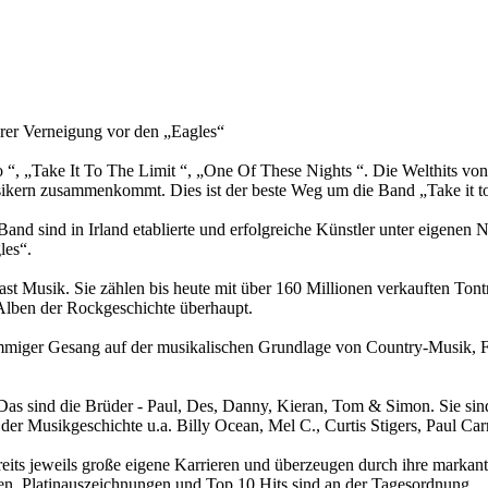
hrer Verneigung vor den „Eagles“
 “, „Take It To The Limit “, „One Of These Nights “. Die Welthits vo
ikern zusammenkommt. Dies ist der beste Weg um die Band „Take it to
nd sind in Irland etablierte und erfolgreiche Künstler unter eigenen
les“.
st Musik. Sie zählen bis heute mit über 160 Millionen verkauften Ton
 Alben der Rockgeschichte überhaupt.
mmiger Gesang auf der musikalischen Grundlage von Country-Musik, Fo
 Das sind die Brüder - Paul, Des, Danny, Kieran, Tom & Simon. Sie si
der Musikgeschichte u.a. Billy Ocean, Mel C., Curtis Stigers, Paul Car
ts jeweils große eigene Karrieren und überzeugen durch ihre markant
nden. Platinauszeichnungen und Top 10 Hits sind an der Tagesordnung.