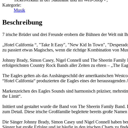
Kategorie:
Musik
Beschreibung
7 irische Brüder und drei Freunde erobern die Bühnen der Welt mit I
„Hotel California “, "Take It Easy", "New Kid In Town", "Desperado
zu passiert etwas Magisches, wenn die richtige Kombination von Mus
Johnny Brady, Simon Casey, Nigel Connell und The Sheerin Family Ba
erfolgreichsten Country Rock Bands aller Zeiten zu ehren – „The Eag
The Eagles gelten als das Aushängeschild der amerikanischen Westcoa
“Hotel California“ produzierten die Eagles eines der herausragenden
Markenzeichen des Eagles Sounds sind harmonisch präziser, mehrsti
the Limit“.
Initiiert und gestaltet wurde die Band von The Sheerin Family Band.
zum Detail. Diese irische Großfamilie begleitete bereits große Namen 
Die Sänger Johnny Brady, Simon Casey und Nigel Connell haben berei
Sänger hat große Erfolge und ist häufig in den irischen Charts zu fi