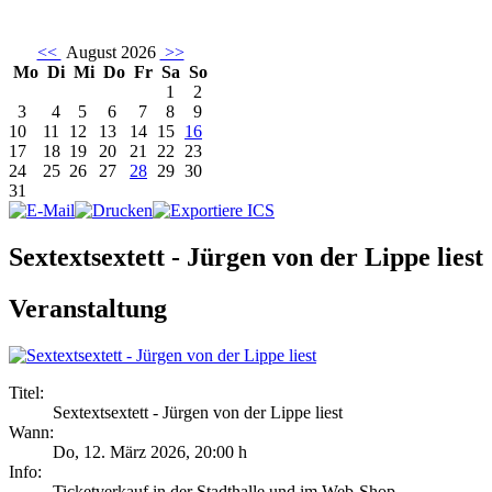
<<
August 2026
>>
Mo
Di
Mi
Do
Fr
Sa
So
1
2
3
4
5
6
7
8
9
10
11
12
13
14
15
16
17
18
19
20
21
22
23
24
25
26
27
28
29
30
31
Sextextsextett - Jürgen von der Lippe liest
Veranstaltung
Titel:
Sextextsextett - Jürgen von der Lippe liest
Wann:
Do, 12. März 2026
,
20:00 h
Info:
Ticketverkauf in der Stadthalle und im Web-Shop - ,