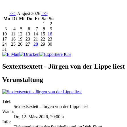
<<
August 2026
>>
Mo
Di
Mi
Do
Fr
Sa
So
1
2
3
4
5
6
7
8
9
10
11
12
13
14
15
16
17
18
19
20
21
22
23
24
25
26
27
28
29
30
31
Sextextsextett - Jürgen von der Lippe liest
Veranstaltung
Titel:
Sextextsextett - Jürgen von der Lippe liest
Wann:
Do, 12. März 2026
,
20:00 h
Info:
Ticketverkauf in der Stadthalle und im Web-Shop - ,