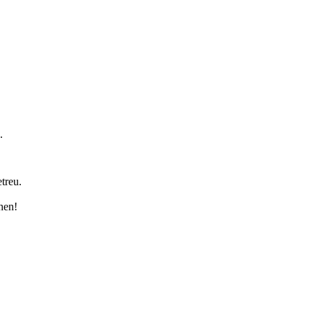
.
treu.
hen!