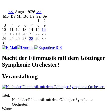
<<
August 2026
>>
Mo
Di
Mi
Do
Fr
Sa
So
1
2
3
4
5
6
7
8
9
10
11
12
13
14
15
16
17
18
19
20
21
22
23
24
25
26
27
28
29
30
31
Nacht der Filmmusik mit dem Göttinger
Symphonie Orchester!
Veranstaltung
Titel:
Nacht der Filmmusik mit dem Göttinger Symphonie
Orchester!
Wann: