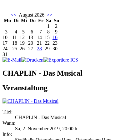
<<
August 2026
>>
Mo
Di
Mi
Do
Fr
Sa
So
1
2
3
4
5
6
7
8
9
10
11
12
13
14
15
16
17
18
19
20
21
22
23
24
25
26
27
28
29
30
31
CHAPLIN - Das Musical
Veranstaltung
Titel:
CHAPLIN - Das Musical
Wann:
Sa, 2. November 2019
,
20:00 h
Info:
Stadthalle Osterode am Harz - Osterode am Harz,