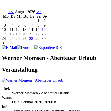
<<
August 2026
>>
Mo
Di
Mi
Do
Fr
Sa
So
1
2
3
4
5
6
7
8
9
10
11
12
13
14
15
16
17
18
19
20
21
22
23
24
25
26
27
28
29
30
31
Werner Momsen - Abenteuer Urlaub
Veranstaltung
Titel:
Werner Momsen - Abenteuer Urlaub
Wann:
Fr, 7. Februar 2020
,
20:00 h
Info:
Tickets erhältlich in der Stadthalle Osterode - ,