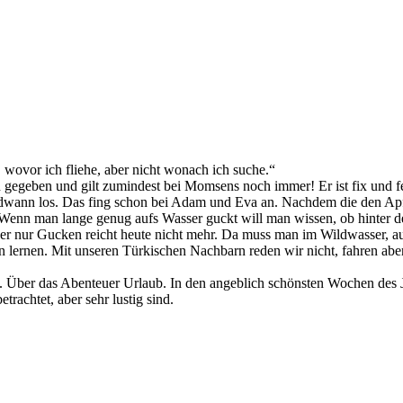
wovor ich fliehe, aber nicht wonach ich suche.“
h gegeben und gilt zumindest bei Momsens noch immer! Er ist fix und f
wann los. Das fing schon bei Adam und Eva an. Nachdem die den Apfel 
 Wenn man lange genug aufs Wasser guckt will man wissen, ob hinte
r nur Gucken reicht heute nicht mehr. Da muss man im Wildwasser, a
n lernen. Mit unseren Türkischen Nachbarn reden wir nicht, fahren abe
n. Über das Abenteuer Urlaub. In den angeblich schönsten Wochen des
trachtet, aber sehr lustig sind.