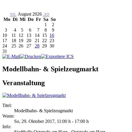
<<
August 2026
>>
Mo
Di
Mi
Do
Fr
Sa
So
1
2
3
4
5
6
7
8
9
10
11
12
13
14
15
16
17
18
19
20
21
22
23
24
25
26
27
28
29
30
31
Modellbahn- & Spielzeugmarkt
Veranstaltung
Titel:
Modellbahn- & Spielzeugmarkt
Wann:
So, 29. Oktober 2017
,
11:00 h
-
17:00 h
Info:
Stadthalle Osterode am Harz - Osterode am Harz,