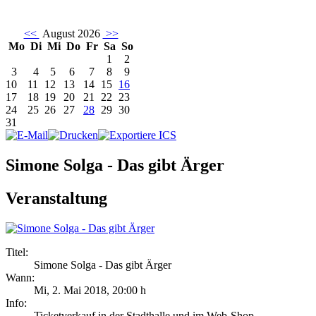
<<
August 2026
>>
Mo
Di
Mi
Do
Fr
Sa
So
1
2
3
4
5
6
7
8
9
10
11
12
13
14
15
16
17
18
19
20
21
22
23
24
25
26
27
28
29
30
31
Simone Solga - Das gibt Ärger
Veranstaltung
Titel:
Simone Solga - Das gibt Ärger
Wann:
Mi, 2. Mai 2018
,
20:00 h
Info:
Ticketverkauf in der Stadthalle und im Web-Shop - ,