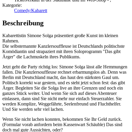
Kategorie:
Comedy/Kabarett
Beschreibung
Kabarettistin Simone Solga präsentiert große Kunst im kleinen
Rahmen.
Die selbsternannte Kanzlersouffleuse ist Deutschlands politischste
Komödiantin und strapaziert mit ihren Soloprogramm "Das gibt
Ärger" die Lachmuskeln ihres Publikums.
Jetzt geht die Party richtig los: Simone Solga lässt alle Hemmungen
fallen. Die Kanzlersouffleuse rechnet erbarmungslos ab. Denn was
Berlin mit Deutschland macht, das haut den stärksten Gaul um.
Politisch korrekt war gestern, und es steht jetzt schon fest: das gibt
Ärger. Begleiten Sie die Solga live an ihre Grenzen und noch ein
ganzes Stück weiter. Und wenn Sie sich auf dieses Abenteuer
einlassen, dann sind Sie nicht mehr nur einfach Steuerzahler. Sie
werden Komplize, Weggefährte, Seelenfreund und Fluchthelfer.
Und Sie werden sehr viel lachen.
Wenn Sie nicht lachen konnten, bekommen Sie Ihr Geld zurück.
(Formular vorab anfordern beim Kassenwart Schäuble) Das sind
doch mal gute Aussichten, oder?