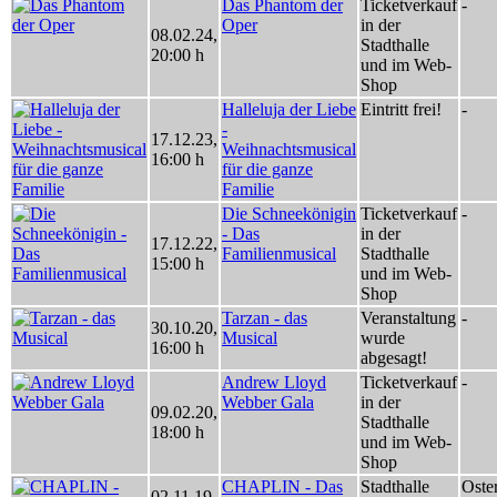
Das Phantom der
Ticketverkauf
-
Oper
in der
08.02.24
,
Stadthalle
20:00 h
und im Web-
Shop
Halleluja der Liebe
Eintritt frei!
-
-
17.12.23
,
Weihnachtsmusical
16:00 h
für die ganze
Familie
Die Schneekönigin
Ticketverkauf
-
- Das
in der
17.12.22
,
Familienmusical
Stadthalle
15:00 h
und im Web-
Shop
Tarzan - das
Veranstaltung
-
30.10.20
,
Musical
wurde
16:00 h
abgesagt!
Andrew Lloyd
Ticketverkauf
-
Webber Gala
in der
09.02.20
,
Stadthalle
18:00 h
und im Web-
Shop
CHAPLIN - Das
Stadthalle
Oste
02.11.19
,