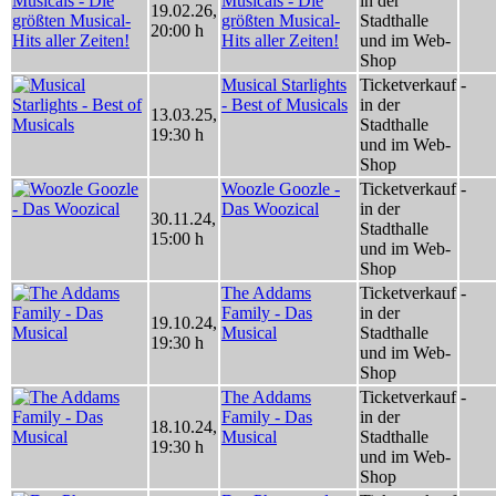
Musicals - Die
in der
19.02.26
,
größten Musical-
Stadthalle
20:00 h
Hits aller Zeiten!
und im Web-
Shop
Musical Starlights
Ticketverkauf
-
- Best of Musicals
in der
13.03.25
,
Stadthalle
19:30 h
und im Web-
Shop
Woozle Goozle -
Ticketverkauf
-
Das Woozical
in der
30.11.24
,
Stadthalle
15:00 h
und im Web-
Shop
The Addams
Ticketverkauf
-
Family - Das
in der
19.10.24
,
Musical
Stadthalle
19:30 h
und im Web-
Shop
The Addams
Ticketverkauf
-
Family - Das
in der
18.10.24
,
Musical
Stadthalle
19:30 h
und im Web-
Shop