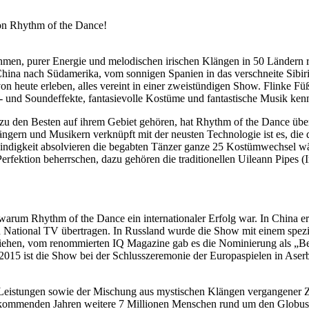
 von Rhythm of the Dance!
hmen, purer Energie und melodischen irischen Klängen in 50 Ländern 
hina nach Südamerika, vom sonnigen Spanien in das verschneite Sibirie
 heute erleben, alles vereint in einer zweistündigen Show. Flinke Fü
ht- und Soundeffekte, fantasievolle Kostüme und fantastische Musik ken
e zu den Besten auf ihrem Gebiet gehören, hat Rhythm of the Dance übe
ängern und Musikern verknüpft mit der neusten Technologie ist es, di
chwindigkeit absolvieren die begabten Tänzer ganze 25 Kostümwechsel 
Perfektion beherrschen, dazu gehören die traditionellen Uileann Pipes
, warum Rhythm of the Dance ein internationaler Erfolg war. In China e
ational TV übertragen. In Russland wurde die Show mit einem speziel
liehen, vom renommierten IQ Magazine gab es die Nominierung als „Be
15 ist die Show bei der Schlusszeremonie der Europaspielen in Aserbai
n Leistungen sowie der Mischung aus mystischen Klängen vergangener
en kommenden Jahren weitere 7 Millionen Menschen rund um den Globus 