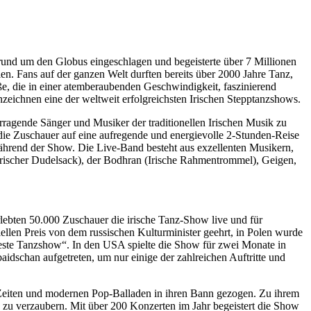
rund um den Globus eingeschlagen und begeisterte über 7 Millionen
n. Fans auf der ganzen Welt durften bereits über 2000 Jahre Tanz,
ße, die in einer atemberaubenden Geschwindigkeit, faszinierend
nzeichnen eine der weltweit erfolgreichsten Irischen Stepptanzshows.
rragende Sänger und Musiker der traditionellen Irischen Musik zu
e die Zuschauer auf eine aufregende und energievolle 2-Stunden-Reise
während der Show. Die Live-Band besteht aus exzellenten Musikern,
 (Irischer Dudelsack), der Bodhran (Irische Rahmentrommel), Geigen,
rlebten 50.000 Zuschauer die irische Tanz-Show live und für
len Preis von dem russischen Kulturminister geehrt, in Polen wurde
ste Tanzshow“. In den USA spielte die Show für zwei Monate in
dschan aufgetreten, um nur einige der zahlreichen Auftritte und
 Zeiten und modernen Pop-Balladen in ihren Bann gezogen. Zu ihrem
zu verzaubern. Mit über 200 Konzerten im Jahr begeistert die Show